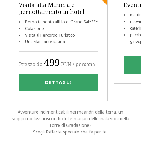
Visita alla Miniera e
Eventi
pernottamento in hotel
matri
ricevi
Pernottamento all’Hotel Grand Sal****
cater
Colazione
pacch
Visita al Percorso Turistico
gli os
Una rilassante sauna
499
Prezzo da
PLN / persona
DETTAGLI
Avventure indimenticabili nei meandri della terra, un
soggiorno lussuoso in hotel e magari delle inalazioni nella
Torre di Gradazione?
Scegli l’offerta speciale che fa per te.