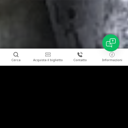
I may occasionally make mistakes, so
please check key information on the official
Wieliczka Salt Mine website.😊
Cerca
Acquista il biglietto
Contatto
Informazioni
Abbini il soggiorno a una visita alla Miniera di Sale di
Chiu
Wieliczka.
La aspettiamo all’Hotel Grand Sal**** >