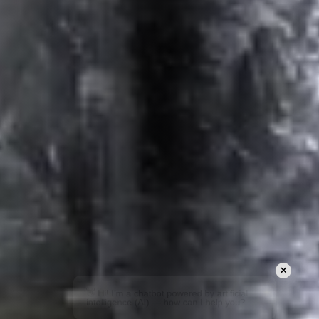
✕
👋 Hi! I’m a chatbot powered by artificial
intelligence (AI) — how can I help you?