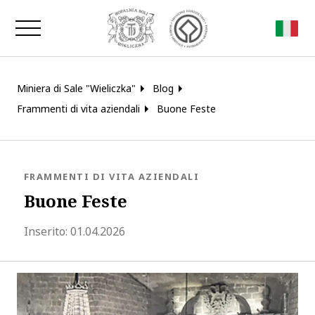
Chiudi la finestra
Miniera di Sale "Wieliczka"
Blog
Frammenti di vita aziendali
Buone Feste
BLOG.CATEGORY
FRAMMENTI DI VITA AZIENDALI
Buone Feste
blog.modified_at 2026-04-02 08:39:2
Inserito:
01.04.2026