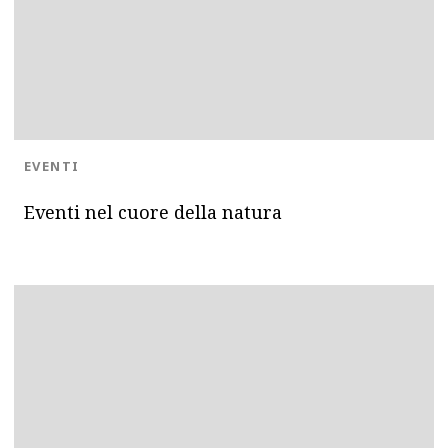
BLOG.CATEGORY
EVENTI
Eventi nel cuore della natura
OK