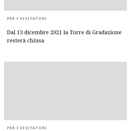
BLOG.CATEGORY
PER I VISITATORI
Dal 13 dicembre 2021 la Torre di Gradazione
resterà chiusa
BLOG.CATEGORY
PER I VISITATORI