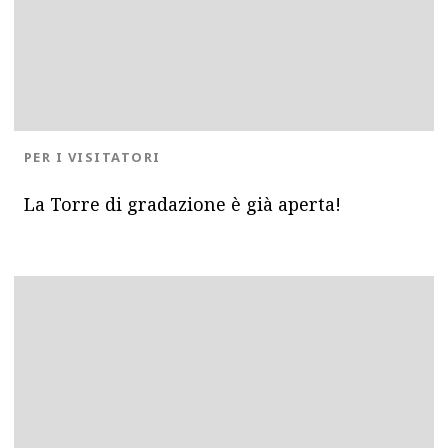
BLOG.CATEGORY
PER I VISITATORI
La Torre di gradazione è già aperta!