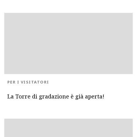
BLOG.CATEGORY
PER I VISITATORI
La Torre di gradazione è già aperta!