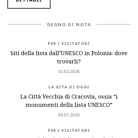
DEGNO DI NOTA
NEWS.CATEGORY
PER I VISITATORI
Siti della lista dall’UNESCO in Polonia: dove
trovarli?
Inserito
02.02.2026
NEWS.CATEGORY
LA GITA DI OGGI
La Città Vecchia di Cracovia, ossia “i
monumenti della lista UNESCO”
Inserito
09.01.2026
NEWS.CATEGORY
PER I VISITATORI