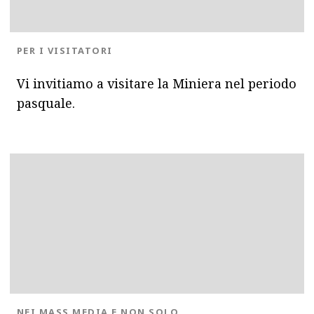
BLOG.CATEGORY
PER I VISITATORI
Vi invitiamo a visitare la Miniera nel periodo
pasquale.
BLOG.CATEGORY
NEI MASS MEDIA E NON SOLO