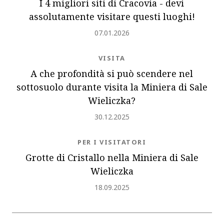
I 4 migliori siti di Cracovia - devi
assolutamente visitare questi luoghi!
Inserito
07.01.2026
NEWS.CATEGORY
VISITA
A che profondità si può scendere nel
sottosuolo durante visita la Miniera di Sale
Wieliczka?
Inserito
30.12.2025
NEWS.CATEGORY
PER I VISITATORI
Grotte di Cristallo nella Miniera di Sale
Wieliczka
Inserito
18.09.2025