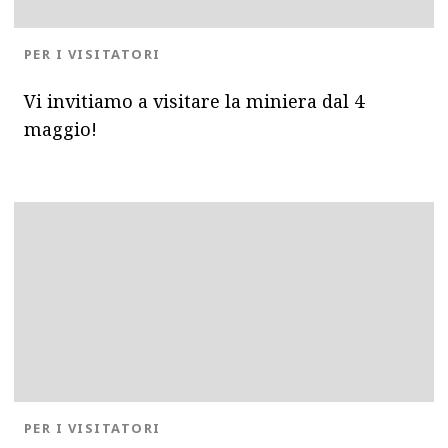
BLOG.CATEGORY
PER I VISITATORI
Vi invitiamo a visitare la miniera dal 4
maggio!
BLOG.CATEGORY
PER I VISITATORI