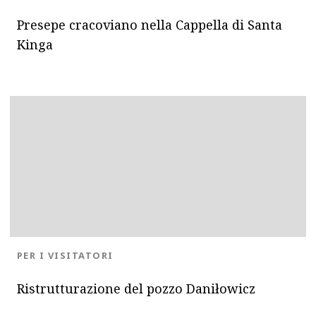
Presepe cracoviano nella Cappella di Santa
Kinga
BLOG.CATEGORY
PER I VISITATORI
Ristrutturazione del pozzo Daniłowicz