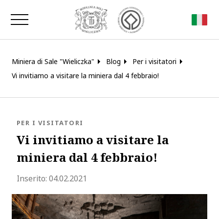
Chiudi la finestra
Miniera di Sale "Wieliczka"
Blog
Per i visitatori
Vi invitiamo a visitare la miniera dal 4 febbraio!
BLOG.CATEGORY
PER I VISITATORI
Vi invitiamo a visitare la
miniera dal 4 febbraio!
blog.modified_at 2021-04-29 14:08:3
Inserito:
04.02.2021