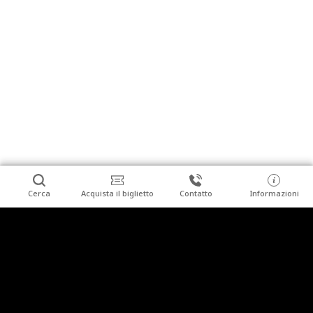
Cerca
Acquista il biglietto
Contatto
Informazioni
a11y.footer
Turista individuale