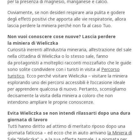
per la presenza di magnesio, manganese e calcio.
Ovviamente, se non desideri respirare aria pulita e godere
degli effetti positivi che apporta alle vie respiratorie, allora
lascia perdere la miniera perché non fa al caso Tuo.
Non vuoi conoscere cose nuove? Lascia perdere
la miniera di Wieliczka
Curiosità inerenti all’industria mineraria, all’estrazione del sale
nella cittadina di Wieliczka o lo stesso sale, fanno
da protagonisti a molteplici racconti mozzafiato che le guide
sono solite condividere con i turisti in visita al
Percorso
turistico
. Ecco perché visitare Wieliczka – visitare la miniera
esplorando uno dei percorsi accessibili è l’occasione ideale
per apprendere qualcosa di nuovo. Pertanto, sconsigliamo
decisamente la visita della miniera a coloro che non
intendono ampliare le proprie conoscenze.
Evita Wieliczka se non intendi rilassarti dopo una dura
giornata di lavoro
Tutti hanno diritto ad attimo di meritato riposo dopo una
giornata faticosa – ed ecco che in aiuto arrivano
la Miniera di
Sale “Wieliczka”
e la sua offerta termale. La giornata per