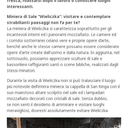
fresca, rilassarsi dopo il lavoro o conoscere luoghi
interessanti.
Miniera di Sale “Wieliczka”: visitare e contemplare
strabilianti paesaggi non fa per te?
La miniera di Wieliczka si caratterizza soprattutto per gli
incantevoli interni ed i panorami mozzafiato. Le camere ed
i corridoi sotterranei celano vere e proprie opere d’arte,
benché anche le stesse camere possano essere considerate
opere d'arte create dall'uomo e dalla natura. In aggiunta, nel
sottosuolo, possiamo apprezzare sculture di sale e
bassorilievi raffiguranti santi o scene bibliche, realizzati dagli
stessi minatori.
Durante la visita di Wieliczka non si può tralasciare il luogo
più notevole dell’intera miniera: la cappella di San Kinga con il
suo maestoso altare scolpito nel sale ed i lampadari
mozzafiato decorati con cristalli di sale. Senza dubbio,
se non senti il desiderio di ammirare e visitare luoghi
meravigliosi, dovresti assolutamente evitare Wieliczka.