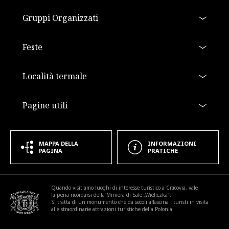
Gruppi Organizzati
Feste
Località termale
Pagine utili
MAPPA DELLA
INFORMAZIONI
PAGINA
PRATICHE
a11y.footer_extra
Quando visitiamo luoghi di interesse turistico a Cracovia, vale
la pena ricordarsi della Miniera di Sale „Wieliczka”.
Si tratta di un monumento che da secoli affascina i turisti in visita
alle straordinarie attrazioni turistiche della Polonia.