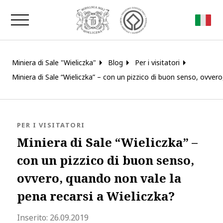
Chiudi la finestra
Miniera di Sale "Wieliczka"
Blog
Per i visitatori
Miniera di Sale “Wieliczka” – con un pizzico di buon senso, ovvero
BLOG.CATEGORY
PER I VISITATORI
Miniera di Sale “Wieliczka” –
con un pizzico di buon senso,
ovvero, quando non vale la
pena recarsi a Wieliczka?
blog.modified_at 2022-11-28 14:43:5
Inserito:
26.09.2019