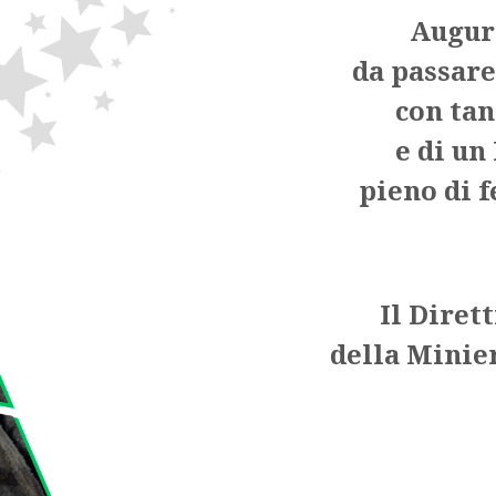
Auguri
da passare
con tan
e di un
pieno di f
Il Diret
della Minie