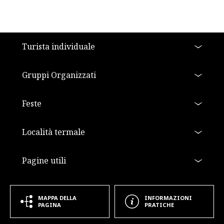
a11y.footer
Turista individuale
Gruppi Organizzati
Feste
Località termale
Pagine utili
MAPPA DELLA
INFORMAZIONI
PAGINA
PRATICHE
a11y.footer_extra