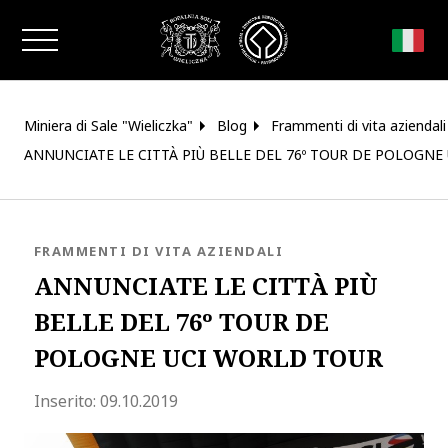
Chiudi la finestra
Miniera di Sale "Wieliczka"
Blog
Frammenti di vita aziendali
ANNUNCIATE LE CITTÀ PIÙ BELLE DEL 76º TOUR DE POLOGNE
BLOG.CATEGORY
FRAMMENTI DI VITA AZIENDALI
ANNUNCIATE LE CITTÀ PIÙ
BELLE DEL 76º TOUR DE
POLOGNE UCI WORLD TOUR
blog.modified_at 2020-05-19 15:35:4
Inserito:
09.10.2019