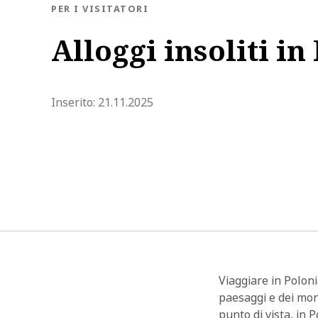
BLOG.CATEGORY
PER I VISITATORI
Alloggi insoliti in
blog.modified_at 2026-03-24 11
Inserito:
21.11.2025
Viaggiare in Polon
paesaggi e dei mon
punto di vista, in 