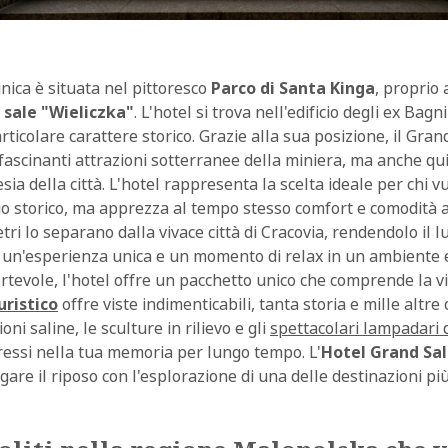
nica è situata nel pittoresco
Parco di Santa Kinga
, proprio 
 sale "Wieliczka"
. L'hotel si trova nell'edificio degli ex Bagni
ticolare carattere storico. Grazie alla sua posizione, il Gran
ffascinanti attrazioni sotterranee della miniera, ma anche qui
sia della città. L'hotel rappresenta la scelta ideale per chi v
o storico, ma apprezza al tempo stesso comfort e comodità ai
ri lo separano dalla vivace città di Cracovia, rendendolo il l
 un'esperienza unica e un momento di relax in un ambiente 
rtevole, l'hotel offre un pacchetto unico che comprende la vis
uristico
offre viste indimenticabili, tanta storia e mille altre 
ni saline, le sculture in rilievo e gli
spettacolari lampadari d
essi nella tua memoria per lungo tempo. L'
Hotel Grand Sal
gare il riposo con l'esplorazione di una delle destinazioni più