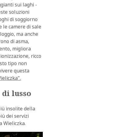
ianti sui laghi -
este soluzioni
oghi di soggiorno
e le camere di sale
alloggio, ma anche
frono di asma,
ento, migliora
 ionizzazione, ricco
esto tipo non
 vivere questa
eliczka".
 di lusso
ù insolite della
iù dei servizi
a Wieliczka.