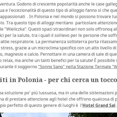
ventura. Godono di crescente popolarità anche le case gallegg
qua e l'eccezionalità di questo tipo di alloggio fanno sì che qu
ppassionati . In Polonia e nel mondo si possono trovare lu
lo. Tra questo tipo di alloggi meritano particolare attenzion
le "Wieliczka". Questi spazi straordinari non solo offronoą 
ci per la salute, tra i quali il sollievo per le persone che sof
alattie respiratorie. La permanenza sottoterra porta rilassam
 stress, grazie a un microclima specifico con un alto livello di
odio, magnesio e calcio. Pernottare in una camera di sale di qu
lo relax, ma anche un tanti benefici per la salute! È possibile
urante il soggiorno
"Sonno Sano" nella Stazione Termale "Wi
iti in Polonia - per chi cerca un tocco
a soluzione po' più lussuosa, ma in una delle sistemazioni pi
na di prestare attenzione agli hotel che offrono qualcosa di p
io perfetto di questo genere di luoghi è l'
Hotel Grand Sal