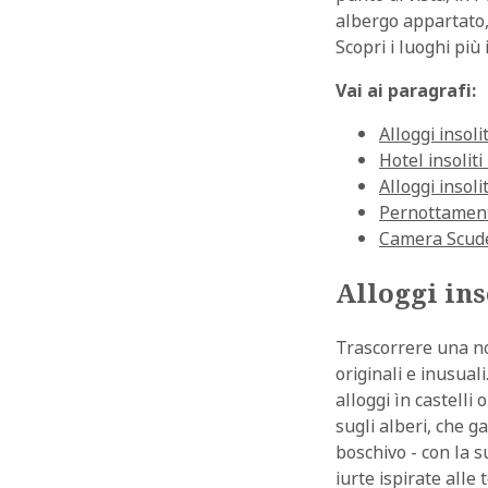
albergo appartato, 
Scopri i luoghi più
Vai ai paragrafi:
Alloggi insoli
Hotel insoliti
Alloggi insol
Pernottament
Camera Scuder
Alloggi ins
Trascorrere una no
originali e inusual
alloggi ìn castelli
sugli alberi, che g
boschivo - con la s
iurte ispirate all