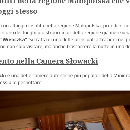
oliti nella regione Małopolska che v
oggi stesso
 di un alloggio insolito nella regione Małopolska, prendi in co
in uno dei luoghi più straordinari della regione già menzion
 "Wieliczka"
. Si tratta di una delle principali attrazioni nei p
ono non solo visitare, ma anche trascorrere la notte in una de
nto nella Camera Słowacki
cki
è una delle camere autentiche più popolari della Miniera 
ossibile pernottare.