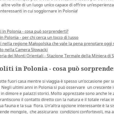
altre volte di un luogo unico capace di offrire un'esperienza
 interessanti in cui soggiornare in Polonia!
ti in Polonia - cosa può sorprenderti?
 in Polonia - per chi cerca un tocco di lusso
iti nella regione Małopolska che vale la pena prenotare oggi 
o nella Camera Słowacki
ia dei Monti Orientali - Stazione Termale della Miniera di S
oliti in Polonia - cosa può sorprende
tte fuori casa mentre si viaggia è spesso un'occasione per s
i. Negli ultimi anni in Polonia si può osservare un crescente 
 o in dimore e palazzi storici. Molto apprezzate sono anche le 
arantiscono il contatto diretto con la natura e il totale relax 
ua fauna e la sua flora. Un'altra opzione interessante è la s
e tende mongole, che assicurano condizioni confortevoli, ma 