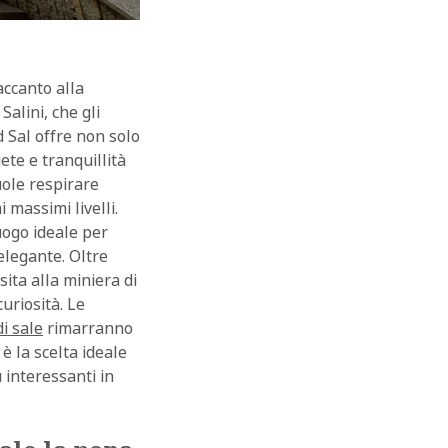
accanto alla
 Salini, che gli
d Sal offre non solo
ete e tranquillità
uole respirare
OK
 massimi livelli.
uogo ideale per
elegante. Oltre
ita alla miniera di
curiosità. Le
i sale
rimarranno
è la scelta ideale
 interessanti in