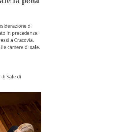
ale la pena
nsiderazione di
ato in precedenza:
ressi a Cracovia,
lle camere di sale.
di Sale di