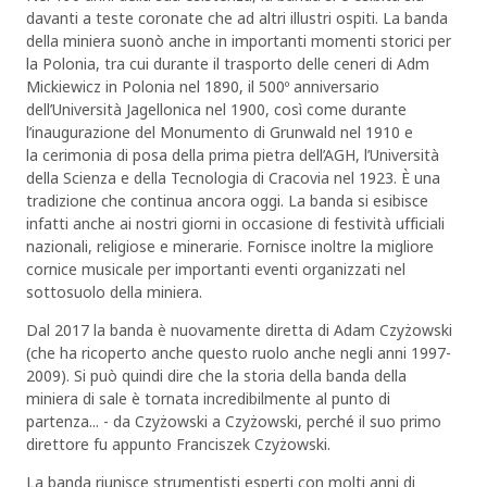
davanti a teste coronate che ad altri illustri ospiti. La banda
della miniera suonò anche in importanti momenti storici per
la Polonia, tra cui durante il trasporto delle ceneri di Adm
Mickiewicz in Polonia nel 1890, il 500º anniversario
dell’Università Jagellonica nel 1900, così come durante
l’inaugurazione del Monumento di Grunwald nel 1910 e
la cerimonia di posa della prima pietra dell’AGH, l’Università
della Scienza e della Tecnologia di Cracovia nel 1923. È una
tradizione che continua ancora oggi. La banda si esibisce
infatti anche ai nostri giorni in occasione di festività ufficiali
nazionali, religiose e minerarie. Fornisce inoltre la migliore
cornice musicale per importanti eventi organizzati nel
sottosuolo della miniera.
Dal 2017 la banda è nuovamente diretta di Adam Czyżowski
(che ha ricoperto anche questo ruolo anche negli anni 1997-
2009). Si può quindi dire che la storia della banda della
miniera di sale è tornata incredibilmente al punto di
partenza... - da Czyżowski a Czyżowski, perché il suo primo
direttore fu appunto Franciszek Czyżowski.
La banda riunisce strumentisti esperti con molti anni di