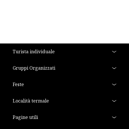
a11y.footer
Turista individuale
Gruppi Organizzati
Feste
Località termale
Pagine utili