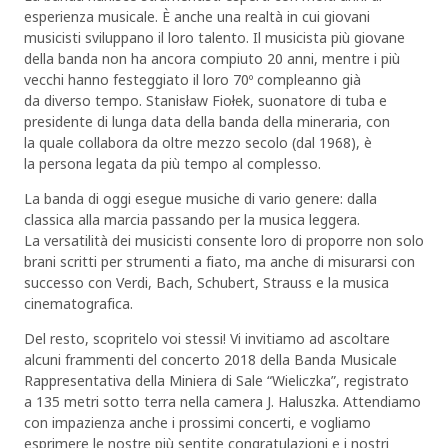
esperienza musicale. È anche una realtà in cui giovani
musicisti sviluppano il loro talento. Il musicista più giovane
della banda non ha ancora compiuto 20 anni, mentre i più
vecchi hanno festeggiato il loro 70º compleanno già
da diverso tempo. Stanisław Fiołek, suonatore di tuba e
presidente di lunga data della banda della mineraria, con
la quale collabora da oltre mezzo secolo (dal 1968), è
la persona legata da più tempo al complesso.
La banda di oggi esegue musiche di vario genere: dalla
classica alla marcia passando per la musica leggera.
La versatilità dei musicisti consente loro di proporre non solo
brani scritti per strumenti a fiato, ma anche di misurarsi con
successo con Verdi, Bach, Schubert, Strauss e la musica
cinematografica.
Del resto, scopritelo voi stessi! Vi invitiamo ad ascoltare
alcuni frammenti del concerto 2018 della Banda Musicale
Rappresentativa della Miniera di Sale “Wieliczka”, registrato
a 135 metri sotto terra nella camera J. Haluszka. Attendiamo
con impazienza anche i prossimi concerti, e vogliamo
esprimere le nostre più sentite congratulazioni e i nostri