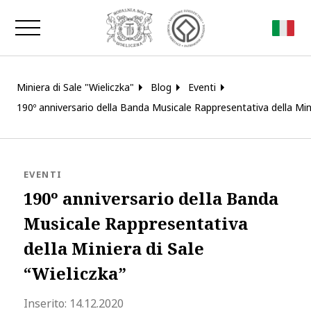
Chiudi la finestra
Miniera di Sale "Wieliczka"
Blog
Eventi
190º anniversario della Banda Musicale Rappresentativa della Mini
BLOG.CATEGORY
EVENTI
190º anniversario della Banda
Musicale Rappresentativa
della Miniera di Sale
“Wieliczka”
blog.modified_at 2020-12-21 13:14:4
Inserito:
14.12.2020